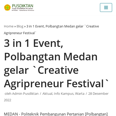
Lompat
ke
konten
Home
»
Blog
»
3 in 1 Event, Polbangtan Medan gelar `Creative
Agripreneur Festival`
3 in 1 Event,
Polbangtan Medan
gelar `Creative
Agripreneur Festival`
oleh
Admin Pusdiktan
Aktual
,
Info Kampus
,
Warta
28 Desember
2022
MEDAN - Politeknik Pembangunan Pertanian [Polbangtan]