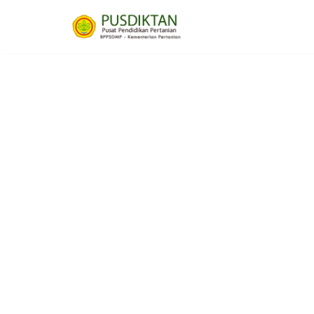
Lompat
ke
konten