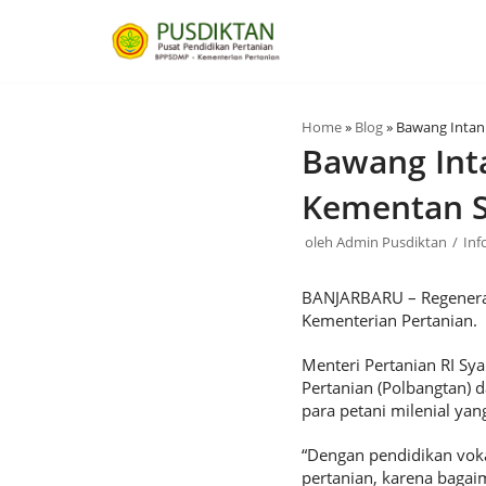
Lompat
ke
konten
Home
»
Blog
»
Bawang Intan
Bawang Int
Kementan S
oleh
Admin Pusdiktan
Inf
BANJARBARU – Regeneras
Kementerian Pertanian.
Menteri Pertanian RI Sy
Pertanian (Polbangtan)
para petani milenial yang
“Dengan pendidikan vok
pertanian, karena bagai