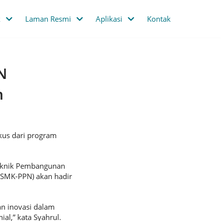
k
Laman Resmi
Aplikasi
Kontak
N
h
kus dari program
iteknik Pembangunan
(SMK-PPN) akan hadir
n inovasi dalam
al,” kata Syahrul.