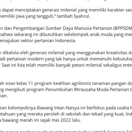
 dapat menciptakan generasi milenial yang memiliki karakter seo
miliki jiwa yang tangguh,” tambah Syahrul.
an dan Pengembangan Sumber Daya Manusia Pertanian (BPPSDM
ahwa sekarang ini dibutuhkan sekelompok anak muda yang memil
memajukan sektor pertanian Indonesia.
n dikelola oleh generasi milenial yang menggunakan kreativitas 
adi pertanian modern yang tak hanya untuk memenuhi kebutuhan
 Saat ini kita telah memiliki banyak petani milenial sekaligus ent
ah siswi kelas 11 program keahlian agribisnis tanaman pangan da
ng mengikuti program Penumbuhan Wirausaha Muda Pertanian 
ian.
an kelompoknya Bawang Intan Naisya ini berfokus pada usaha
tahuan yang mereka peroleh di sekolah dan tekad yang kuat, In
bawang merah ini sejak mei 2022 lalu.