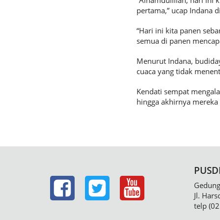
“Alhamdulillah, hari in
pertama,” ucap Indana di
“Hari ini kita panen seb
semua di panen mencapai
Menurut Indana, budiday
cuaca yang tidak menent
Kendati sempat mengala
hingga akhirnya mereka
PUSD
Gedung 
Jl. Har
telp (0