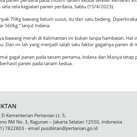
i kita panen perdana pada musim tanam kedua setelah kemaren ki
 sela-sela kegiatan panen perdana, Sabtu (15/4/2023).
anyak 70Kg bawang belum susut, itu dari satu bedeng. Diperkirak
 560kg.” lanjut Indana.
a bawang merah di Kalimantan ini bukan tanpa hambatan. Hal in
u. Dan ini lah yang menjadi salah satu faktor gagalnya panen di
mai gagal panen pada tanam pertama, Indana dan Maisya tetap
 berhasil panen pada tanam kedua.
IKTAN
D Kementerian Pertanian Lt. 5,
sono RM No. 3, Ragunan – Jakarta Selatan 12550, Indonesia
21) 7822803 - email
pusdiktan@pertanian.go.id