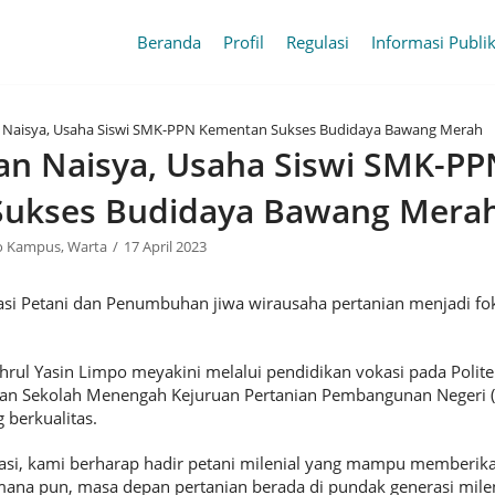
Beranda
Profil
Regulasi
Informasi Publi
 Naisya, Usaha Siswi SMK-PPN Kementan Sukses Budidaya Bawang Merah
an Naisya, Usaha Siswi SMK-PP
ukses Budidaya Bawang Mera
o Kampus
,
Warta
17 April 2023
i Petani dan Penumbuhan jiwa wirausaha pertanian menjadi fo
ahrul Yasin Limpo meyakini melalui pendidikan vokasi pada Pol
 dan Sekolah Menengah Kejuruan Pertanian Pembangunan Negeri 
 berkualitas.
asi, kami berharap hadir petani milenial yang mampu memberika
mana pun, masa depan pertanian berada di pundak generasi mileni