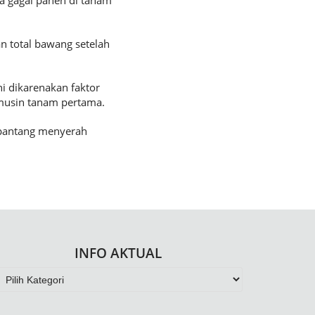
ta gagal panen di tanam
an total bawang setelah
i dikarenakan faktor
 musin tanam pertama.
 pantang menyerah
INFO AKTUAL