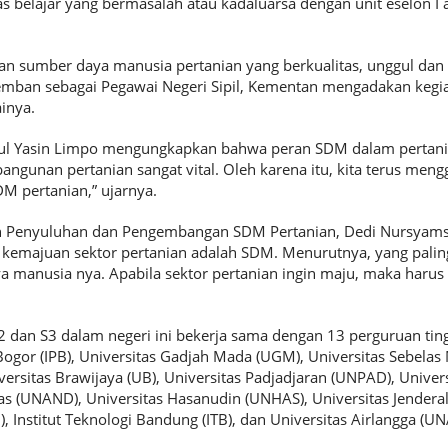
gas belajar yang bermasalah atau kadaluarsa dengan unit eselon I a
n sumber daya manusia pertanian yang berkualitas, unggul d
emban sebagai Pegawai Negeri Sipil, Kementan mengadakan kegi
inya.
rul Yasin Limpo mengungkapkan bahwa peran SDM dalam pertania
gunan pertanian sangat vital. Oleh karena itu, kita terus me
DM pertanian,” ujarnya.
n Penyuluhan dan Pengembangan SDM Pertanian, Dedi Nursyams
emajuan sektor pertanian adalah SDM. Menurutnya, yang palin
 manusia nya. Apabila sektor pertanian ingin maju, maka harus
 dan S3 dalam negeri ini bekerja sama dengan 13 perguruan tingg
n Bogor (IPB), Universitas Gadjah Mada (UGM), Universitas Sebelas 
ersitas Brawijaya (UB), Universitas Padjadjaran (UNPAD), Univer
las (UNAND), Universitas Hasanudin (UNHAS), Universitas Jender
), Institut Teknologi Bandung (ITB), dan Universitas Airlangga (UN