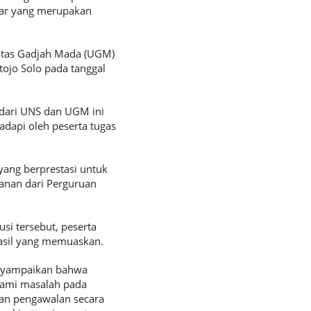
jar yang merupakan
sitas Gadjah Mada (UGM)
tojo Solo pada tanggal
 dari UNS dan UGM ini
dapi oleh peserta tugas
yang berprestasi untuk
anan dari Perguruan
si tersebut, peserta
asil yang memuaskan.
enyampaikan bahwa
lami masalah pada
dan pengawalan secara