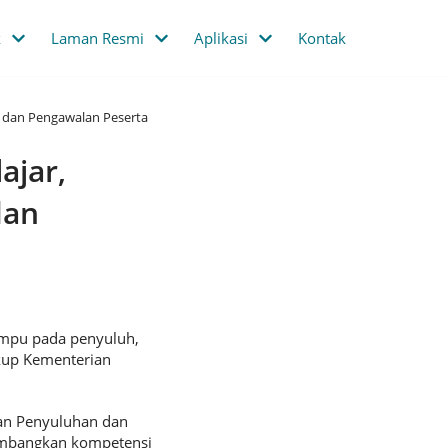
k
Laman Resmi
Aplikasi
Kontak
 dan Pengawalan Peserta
ajar,
dan
umpu pada penyuluh,
gkup Kementerian
an Penyuluhan dan
mbangkan kompetensi