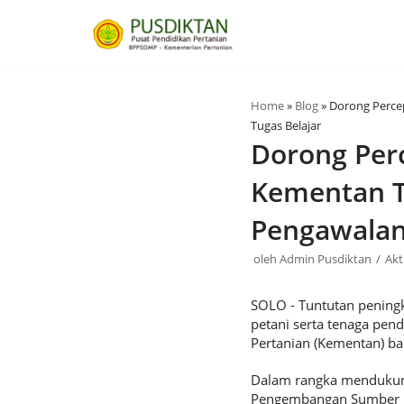
Lompat
ke
konten
Home
»
Blog
»
Dorong Perce
Tugas Belajar
Dorong Perc
Kementan T
Pengawalan 
oleh
Admin Pusdiktan
Akt
SOLO - Tuntutan pening
petani serta tenaga pend
Pertanian (Kementan) ba
Dalam rangka mendukun
Pengembangan Sumber D