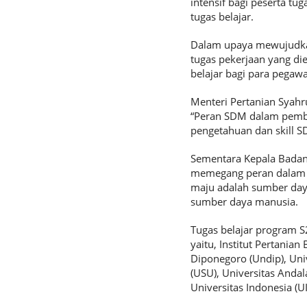
intensif bagi peserta tu
tugas belajar.
Dalam upaya mewujudka
tugas pekerjaan yang di
belajar bagi para pegawa
Menteri Pertanian Syah
“Peran SDM dalam pemban
pengetahuan dan skill S
Sementara Kepala Bada
memegang peran dalam k
maju adalah sumber daya
sumber daya manusia.
Tugas belajar program S2
yaitu, Institut Pertania
Diponegoro (Undip), Univ
(USU), Universitas Anda
Universitas Indonesia (UI