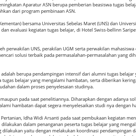
ningkatan Aparatur ASN berupa pemberian beasiswa tugas bela
sahkan dari program pembinaan ASN.
Kementan) bersama Universitas Sebelas Maret (UNS) dan Univer
n evaluasi kegiatan tugas belajar, di Hotel Swiss-bellinn Saripe
oleh perwakilan UNS, perakilan UGM serta perwakilan mahasiswa
encari solusi terbaik pada permasalahan-permasalahan yang diha
 adalah berupa pendampingan intensif dari alumni tugas belajar 
tugas belajar yang mengalami hambatan, serta diberikan kering
udahan dalam proses penyelesaian studinya.
i maupun pada saat penelitiannya. Diharapkan dengan adanya solu
galami hambatan dapat segera menyelesaikan studi nya dengan h
n Pertanian, Idha Widi Arsanti pada saat pembukaan kegiatan m
h dilakukan dalam penanganan peserta tugas belajar yang menga
ng dilakukan yaitu dengan melakukan koordinasi pendampingan 