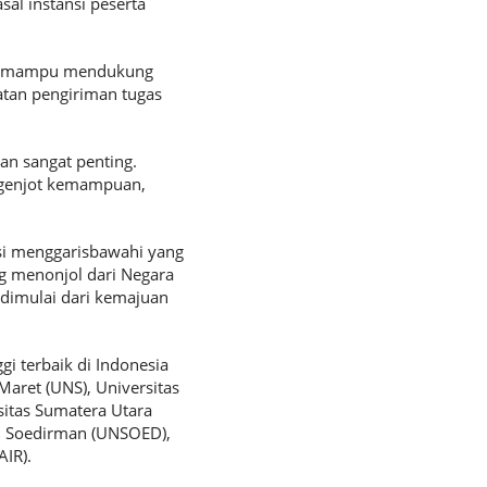
sal instansi peserta
an mampu mendukung
atan pengiriman tugas
n sangat penting.
nggenjot kemampuan,
i menggarisbawahi yang
g menonjol dari Negara
 dimulai dari kemajuan
i terbaik di Indonesia
Maret (UNS), Universitas
sitas Sumatera Utara
al Soedirman (UNSOED),
AIR).