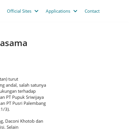
Official Sites
Applications
Contact
jasama
an) turut
g andal, salah satunya
ukungan terhadap
an PT Pupuk Sriwijaya
dan PT Pusri Palembang
1/3).
ang, Daconi Khotob dan
i. Selain