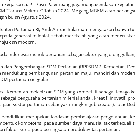
an kerja sama, PT Pusri Palembang juga mengagendakan kegiatan
 “Taruna Makmur” Tahun 2024. MAgang MBKM akan berlangsun
gan bulan Agustus 2024.
enteri Pertanian RI, Andi Amran Sulaiman mengatakan bahwa ton
kepada generasi milenial, sebab merekalah yang akan meneruskan
maju dan modern.
da Indonesia melirik pertanian sebagai sektor yang diunggulkan,
an dan Pengembangan SDM Pertanian (BPPSDMP) Kementan, Ded
 mendukung pembangunan pertanian maju, mandiri dan modern,
SDM pertanian unggulan.
asi, Kementan melahirkan SDM yang kompetitif sebagai tenaga ke
a sebagai pengusaha pertanian milenial andal, kreatif, inovatif, p
jaan sektor pertanian sebanyak mungkin (job creator),” ujar Ded
pendidikan merupakan landasan pembelajaran pengetahuan, ke
entuk kompetensi pada sumber daya manusia, tak terkecuali 
n faktor kunci pada peningkatan produktivitas pertanian.