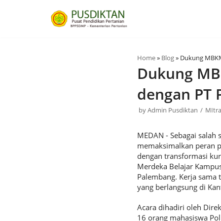
Skip
to
content
Home
»
Blog
»
Dukung MBKM,
Dukung MBK
dengan PT 
by
Admin Pusdiktan
MItr
MEDAN - Sebagai salah s
memaksimalkan peran pen
dengan transformasi k
Merdeka Belajar Kampus
Palembang. Kerja sama 
yang berlangsung di Kant
Acara dihadiri oleh Dir
16 orang mahasiswa Polb