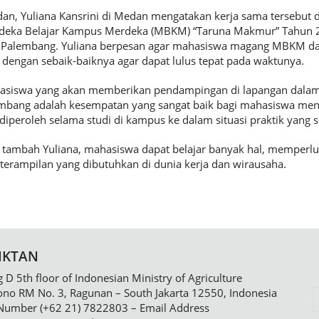
an, Yuliana Kansrini di Medan mengatakan kerja sama tersebut 
eka Belajar Kampus Merdeka (MBKM) “Taruna Makmur” Tahun 
ri Palembang. Yuliana berpesan agar mahasiswa magang MBKM d
dengan sebaik-baiknya agar dapat lulus tepat pada waktunya.
hasiswa yang akan memberikan pendampingan di lapangan dal
embang adalah kesempatan yang sangat baik bagi mahasiswa men
diperoleh selama studi di kampus ke dalam situasi praktik yang 
ambah Yuliana, mahasiswa dapat belajar banyak hal, memperlua
rampilan yang dibutuhkan di dunia kerja dan wirausaha.
IKTAN
g D 5th floor of Indonesian Ministry of Agriculture
sono RM No. 3, Ragunan – South Jakarta 12550, Indonesia
Number (+62 21) 7822803 – Email Address