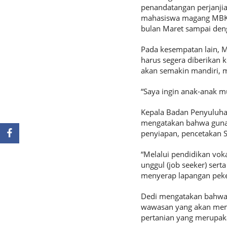
penandatangan perjanji
mahasiswa magang MBKM
bulan Maret sampai den
Pada kesempatan lain, M
harus segera diberikan 
akan semakin mandiri, 
“Saya ingin anak-anak mu
Kepala Badan Penyuluh
mengatakan bahwa guna
penyiapan, pencetakan 
“Melalui pendidikan vok
unggul (job seeker) sert
menyerap lapangan peker
Dedi mengatakan bahwa 
wawasan yang akan memb
pertanian yang merupaka