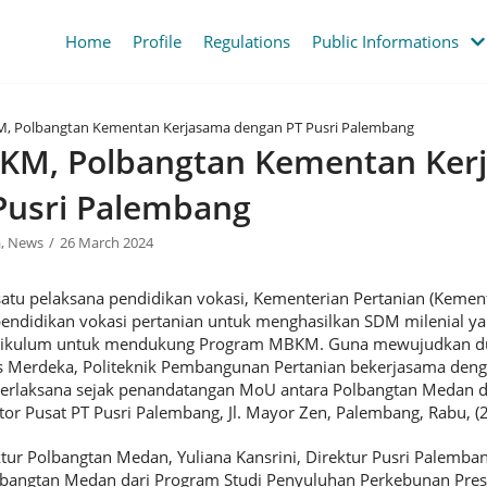
Home
Profile
Regulations
Public Informations
 Polbangtan Kementan Kerjasama dengan PT Pusri Palembang
M, Polbangtan Kementan Ker
Pusri Palembang
a
,
News
26 March 2024
atu pelaksana pendidikan vokasi, Kementerian Pertanian (Kement
didikan vokasi pertanian untuk menghasilkan SDM milenial yan
urikulum untuk mendukung Program MBKM. Guna mewujudkan d
 Merdeka, Politeknik Pembangunan Pertanian bekerjasama deng
terlaksana sejak penandatangan MoU antara Polbangtan Medan 
or Pusat PT Pusri Palembang, Jl. Mayor Zen, Palembang, Rabu, (2
ektur Polbangtan Medan, Yuliana Kansrini, Direktur Pusri Palemb
angtan Medan dari Program Studi Penyuluhan Perkebunan Presis