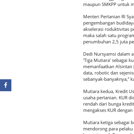
maupun SMKPP untuk me
Menteri Pertanian RI S
pengembangan budidaya p
akselerasi roduktivitas
maka salah satu progra
penumbuhan 2,5 juta pen
Dedi Nursyamsi dalam ar
‘Tiga Mutiara’ sebagai 
memanfaatkan Alsintan [al
data, robotic dan sejen
sebanyak-banyaknya,” ka
Mutiara kedua, Kredit U
usaha pertanian. KUR di
rendah dari bunga kred
mengakses KUR dengan 
Mutiara ketiga sebagai 
mendorong para pelaku 