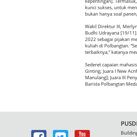
kepentingan]. Termasuk,
kunci sukses, untuk men
bukan hanya soal panen,
Wakil Direktur III, Mer
Budhi Udrayana [19/11]
2022 sebagai pijakan me
kuliah di Polbangtan. “
terbaiknya,” katanya mew
Sederet capaian mahasisw
Ginting; Juara I New Acnh
Manulang]; Juara III Peny
Barista Polbangtan Meda
PUSD
Buildin