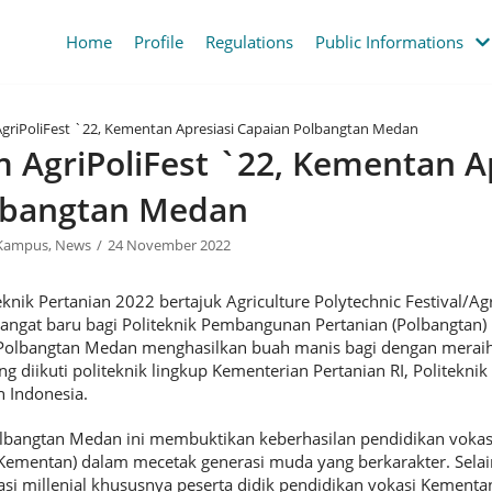
Home
Profile
Regulations
Public Informations
griPoliFest `22, Kementan Apresiasi Capaian Polbangtan Medan
AgriPoliFest `22, Kementan Ap
lbangtan Medan
 Kampus
,
News
24 November 2022
knik Pertanian 2022 bertajuk Agriculture Polytechnic Festival/Agr
angat baru bagi Politeknik Pembangunan Pertanian (Polbangtan)
 Polbangtan Medan menghasilkan buah manis bagi dengan merai
ng diikuti politeknik lingkup Kementerian Pertanian RI, Politek
h Indonesia.
olbangtan Medan ini membuktikan keberhasilan pendidikan voka
Kementan) dalam mecetak generasi muda yang berkarakter. Selai
asi millenial khususnya peserta didik pendidikan vokasi Kementa