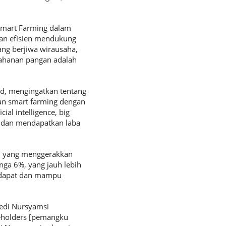
Smart Farming dalam
dan efisien mendukung
ng berjiwa wirausaha,
tahanan pangan adalah
id, mengingatkan tentang
kan smart farming dengan
ial intelligence, big
n dan mendapatkan laba
n´ yang menggerakkan
nga 6%, yang jauh lebih
 dapat dan mampu
Dedi Nursyamsi
keholders [pemangku