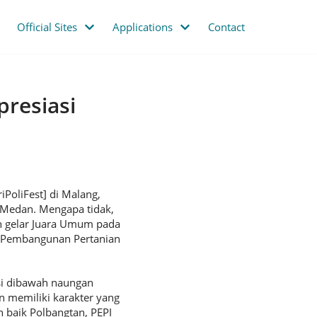
Official Sites
Applications
Contact
resiasi
iPoliFest] di Malang,
 Medan. Mengapa tidak,
h gelar Juara Umum pada
nik Pembangunan Pertanian
si dibawah naungan
n memiliki karakter yang
n baik Polbangtan, PEPI