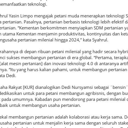
manfaatkan teknologi.
yahrul Yasin Limpo mengajak petani muda menerapkan teknologi 
ertanian. Pasalnya, pertanian berbasis teknologi lebih efektif 
 pertanian. “Kementan berkomitmen menyiapkan SDM pertanian ya
m utama Kementan menjamin produktivitas, kontinyuitas dan ke
gusaha pertanian milenial hingga 2024,” kata Syahrul.
ahannya di depan ribuan petani milenial yang hadir secara hybr
kunci sukses membangun pertanian di era global. “Pertama, terap
at mesin pertanian] dan inovasi teknologi 4.0 di antaranya artific
isnya. “Itu yang harus kalian pahami, untuk membangun pertania
ta Dedi.
saha Rakyat [KUR] dianalogikan Dedi Nursyamsi sebagai ´bensi
dedikasikan untuk para petani membangun agribisnis, dengan bu
it pada umumnya. Kabadan pun mendorong para petani milenial
baik untuk membangun usaha pertanian.
bekal membangun pertanian adalah kolaborasi atau kerja sama. 
usaha pertanian untuk menjalin kerja sama dengan seluruh sta