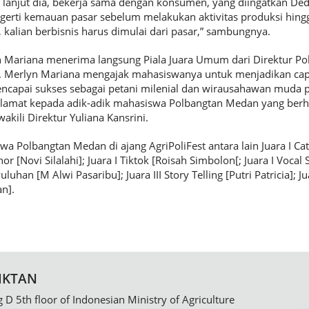
 lanjut dia, bekerja sama dengan konsumen, yang diingatkan De
gerti kemauan pasar sebelum melakukan aktivitas produksi hingga
 kalian berbisnis harus dimulai dari pasar,” sambungnya.
lyn Mariana menerima langsung Piala Juara Umum dari Direktur Po
. Merlyn Mariana mengajak mahasiswanya untuk menjadikan capa
ncapai sukses sebagai petani milenial dan wirausahawan muda pe
Selamat kepada adik-adik mahasiswa Polbangtan Medan yang berha
akili Direktur Yuliana Kansrini.
a Polbangtan Medan di ajang AgriPoliFest antara lain Juara I Cat
or [Novi Silalahi]; Juara I Tiktok [Roisah Simbolon[; Juara I Vocal 
uluhan [M Alwi Pasaribu]; Juara III Story Telling [Putri Patricia]; J
n].
IKTAN
g D 5th floor of Indonesian Ministry of Agriculture