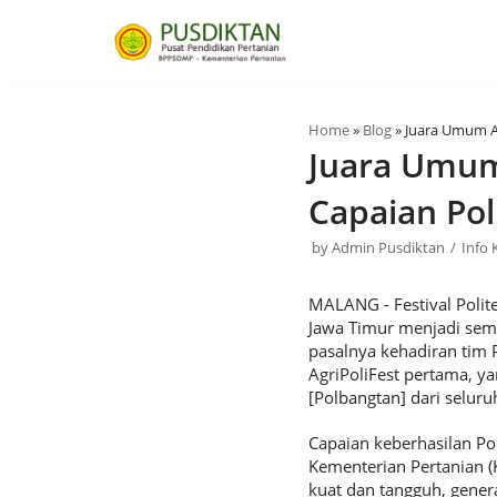
Skip
to
content
Home
»
Blog
»
Juara Umum A
Juara Umum 
Capaian Po
by
Admin Pusdiktan
Info
MALANG - Festival Polite
Jawa Timur menjadi sem
pasalnya kehadiran tim
AgriPoliFest pertama, ya
[Polbangtan] dari seluru
Capaian keberhasilan P
Kementerian Pertanian (
kuat dan tangguh, gener