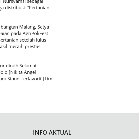
di Nursyamsi sebagai
 distribusi. “Pertanian
lbangtan Malang, Setya
ian pada AgriPoliFest
rtanian setelah lulus
sil meraih prestasi
ur diraih Selamat
Solo [Nikita Angel
uara Stand Terfavorit [Tim
INFO AKTUAL