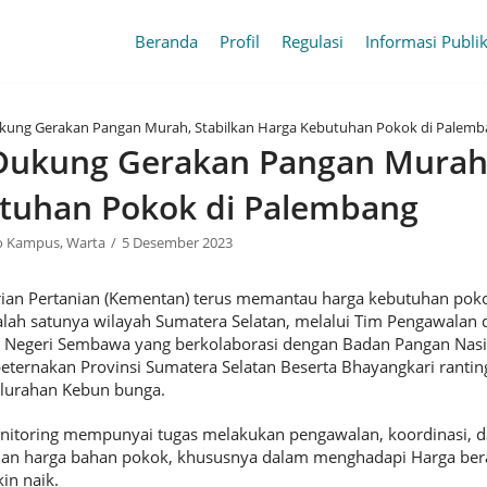
Beranda
Profil
Regulasi
Informasi Publi
ung Gerakan Pangan Murah, Stabilkan Harga Kebutuhan Pokok di Palemb
ukung Gerakan Pangan Murah,
tuhan Pokok di Palembang
o Kampus
,
Warta
5 Desember 2023
n Pertanian (Kementan) terus memantau harga kebutuhan poko
salah satunya wilayah Sumatera Selatan, melalui Tim Pengawalan
Negeri Sembawa yang berkolaborasi dengan Badan Pangan Nasi
ternakan Provinsi Sumatera Selatan Beserta Bhayangkari rantin
lurahan Kebun bunga.
itoring mempunyai tugas melakukan pengawalan, koordinasi, d
 dan harga bahan pokok, khususnya dalam menghadapi Harga ber
in naik.