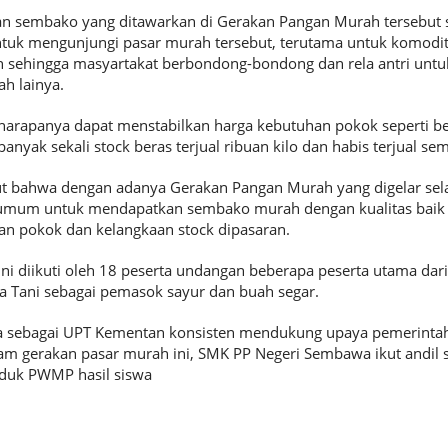
dan sembako yang ditawarkan di Gerakan Pangan Murah tersebut 
tuk mengunjungi pasar murah tersebut, terutama untuk komodit
ah sehingga masyartakat berbondong-bondong dan rela antri unt
h lainya.
rapanya dapat menstabilkan harga kebutuhan pokok seperti bera
anyak sekali stock beras terjual ribuan kilo dan habis terjual se
t bahwa dengan adanya Gerakan Pangan Murah yang digelar selam
mum untuk mendapatkan sembako murah dengan kualitas baik
n pokok dan kelangkaan stock dipasaran.
i diikuti oleh 18 peserta undangan beberapa peserta utama dar
a Tani sebagai pemasok sayur dan buah segar.
 sebagai UPT Kementan konsisten mendukung upaya pemerintah
am gerakan pasar murah ini, SMK PP Negeri Sembawa ikut andil
oduk PWMP hasil siswa