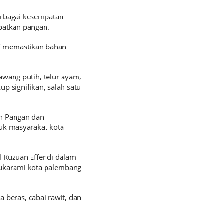
rbagai kesempatan
patkan pangan.
tif memastikan bahan
awang putih, telur ayam,
p signifikan, salah satu
an Pangan dan
uk masyarakat kota
l Ruzuan Effendi dalam
ukarami kota palembang
beras, cabai rawit, dan