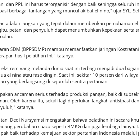
ani dan PPL ini harus terorganisir dengan baik sehingga seluruh i
i berbagai tantangan yang muncul akibat el nino,” ujar SYL, Se
han adalah langkah yang tepat dalam memberikan pemahaman el n
itu, petani dan penyuluh dapat menumbuhkan kepekaan serta sen
oalan.
ajaran SDM (BPPSDMP) mampu memanfaatkan jaringan Kostratani d
apan hasil pelatihan ini,” katanya.
 ekstrem yang melanda dunia saat ini terbagi menjadi dua bagian
a el nina atau fase dingin. Saat ini, sekitar 10 persen dari wila
 yang berlangsung di sejumlah sentra pertanian.
pakan ancaman serius terhadap produksi pangan, baik di subsek
n. Oleh karena itu, sekali lagi diperlukan langkah antisipasi da
yuluh,” katanya.
n, Dedi Nursyamsi mengatakan bahwa pelatihan ini secara kh
idang perubahan cuaca seperti BMKG dan juga lembaga lainya. D
k baik terhadap kemajuan sektor pertanian Indonesia melalui p