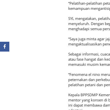
“Pelatihan-pelatihan pet
kemampuan mengantisipas
SYL mengatakan, pelati
menyeluruh. Dengan beg
menghadapi semua pers
“Saya juga minta agar j
mengaktualisasikan pener
Sebagai informasi, cuaca
atau fase hangat dan kedu
memasuki musim kemarau
“Fenomena el nino meru
peternakan dan perkebuna
pelatihan petani dan pen
Kepala BPPSDMP Kementa
mentor yang konsen di b
ini dapat membawa dampa