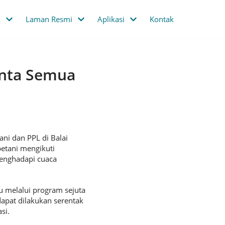
k
Laman Resmi
Aplikasi
Kontak
inta Semua
ni dan PPL di Balai
petani mengikuti
enghadapi cuaca
u melalui program sejuta
apat dilakukan serentak
si.