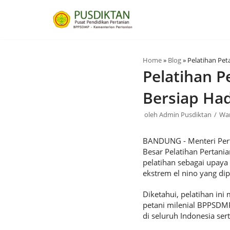
Lompat
ke
konten
Home
»
Blog
»
Pelatihan Pet
Pelatihan P
Bersiap Had
oleh
Admin Pusdiktan
Wa
BANDUNG - Menteri Perta
Besar Pelatihan Pertani
pelatihan sebagai upay
ekstrem el nino yang di
Diketahui, pelatihan ini
petani milenial BPPSDMP
di seluruh Indonesia se