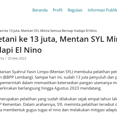
Beranda
Profil
Regulasi
Informasi Publi
ani ke 13 juta, Mentan SYL Minta Semua Bersiap Hadapi El Nino
etani ke 13 juta, Mentan SYL M
api El Nino
rta
25 Mei 2023
nian Syahrul Yasin Limpo (Mentan SYL) membuka pelatihan peta
an (BBPP Lembang). Sampai hari ini, sudah 13 juta penyuluh dan 
a pemerintah dalam memastikan ketersedian pangan utamanya m
perkirakan berlangsung hingga Agustus 2023 mendatang.
 merupakan pelatihan yang sudah dilakukan sejak empat tahun lal
 Kementan. Dalam arahannya, SYL meminta pelatihan tersebut d
rta membentuk gugus tugas el nino dan melakukan mitigasi adapta