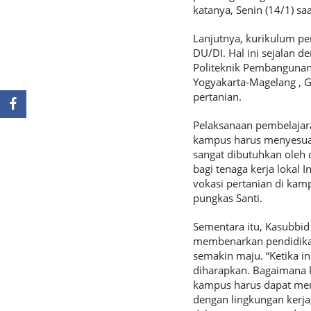
katanya, Senin (14/1) s
Lanjutnya, kurikulum pe
DU/DI. Hal ini sejalan 
Politeknik Pembangunan
Yogyakarta-Magelang , 
pertanian.
Pelaksanaan pembelajara
kampus harus menyesuai
sangat dibutuhkan oleh 
bagi tenaga kerja lokal
vokasi pertanian di kam
pungkas Santi.
Sementara itu, Kasubbid
membenarkan pendidikan
semakin maju. “Ketika i
diharapkan. Bagaimana k
kampus harus dapat mem
dengan lingkungan kerja,