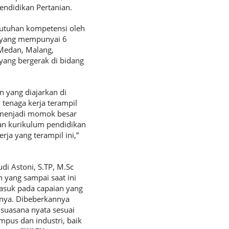
endidikan Pertanian.
ebutuhan kompetensi oleh
n yang mempunyai 6
 Medan, Malang,
ang bergerak di bidang
 yang diajarkan di
tenaga kerja terampil
n menjadi momok besar
kan kurikulum pendidikan
a yang terampil ini,”
i Astoni, S.TP, M.Sc
yang sampai saat ini
asuk pada capaian yang
hnya. Dibeberkannya
suasana nyata sesuai
mpus dan industri, baik