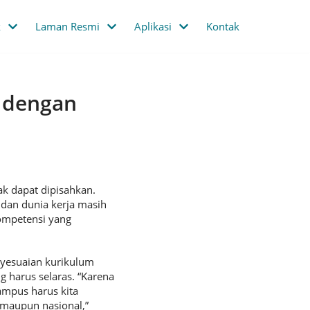
k
Laman Resmi
Aplikasi
Kontak
g dengan
ak dapat dipisahkan.
 dan dunia kerja masih
ompetensi yang
enyesuaian kurikulum
 harus selaras. “Karena
Kampus harus kita
 maupun nasional,”