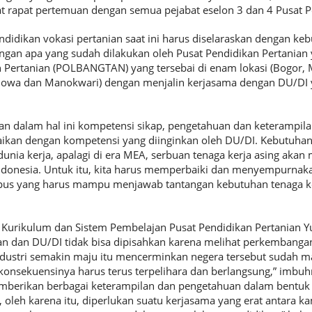
aat rapat pertemuan dengan semua pejabat eselon 3 dan 4 Pusat P
ndidikan vokasi pertanian saat ini harus diselaraskan dengan k
dengan apa yang sudah dilakukan oleh Pusat Pendidikan Pertania
 Pertanian (POLBANGTAN) yang tersebai di enam lokasi (Bogor,
Gowa dan Manokwari) dengan menjalin kerjasama dengan DU/DI y
n dalam hal ini kompetensi sikap, pengetahuan dan keterampilan
kan dengan kompetensi yang diinginkan oleh DU/DI. Kebutuhan 
dunia kerja, apalagi di era MEA, serbuan tenaga kerja asing aka
 Indonesia. Untuk itu, kita harus memperbaiki dan menyempurna
pus yang harus mampu menjawab tantangan kebutuhan tenaga kerj
 Kurikulum dan Sistem Pembelajan Pusat Pendidikan Pertanian Yud
 dan DU/DI tidak bisa dipisahkan karena melihat perkembangan 
ndustri semakin maju itu mencerminkan negera tersebut sudah m
onsekuensinya harus terus terpelihara dan berlangsung,” imbu
berikan berbagai keterampilan dan pengetahuan dalam bentuk 
 oleh karena itu, diperlukan suatu kerjasama yang erat antara ka