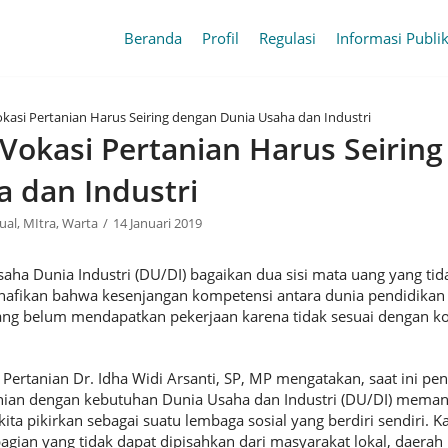
Beranda
Profil
Regulasi
Informasi Publi
kasi Pertanian Harus Seiring dengan Dunia Usaha dan Industri
Vokasi Pertanian Harus Seirin
 dan Industri
ual
,
MItra
,
Warta
14 Januari 2019
aha Dunia Industri (DU/DI) bagaikan dua sisi mata uang yang tid
dinafikan bahwa kesenjangan kompetensi antara dunia pendidikan
yang belum mendapatkan pekerjaan karena tidak sesuai dengan k
 Pertanian Dr. Idha Widi Arsanti, SP, MP mengatakan, saat ini p
nian dengan kebutuhan Dunia Usaha dan Industri (DU/DI) memang
kita pikirkan sebagai suatu lembaga sosial yang berdiri sendiri. 
agian yang tidak dapat dipisahkan dari masyarakat lokal, daerah