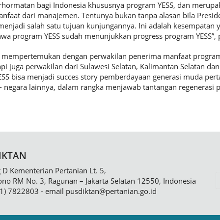
erhormatan bagi Indonesia khususnya program YESS, dan merupak
nfaat dari manajemen. Tentunya bukan tanpa alasan bila Presi
enjadi salah satu tujuan kunjungannya. Ini adalah kesempatan ya
ahwa program YESS sudah menunjukkan progress program YESS”, p
 mempertemukan dengan perwakilan penerima manfaat program
api juga perwakilan dari Sulawesi Selatan, Kalimantan Selatan da
SS bisa menjadi succes story pemberdayaan generasi muda perta
a- negara lainnya, dalam rangka menjawab tantangan regenerasi pe
IKTAN
D Kementerian Pertanian Lt. 5,
sono RM No. 3, Ragunan – Jakarta Selatan 12550, Indonesia
21) 7822803 - email
pusdiktan@pertanian.go.id