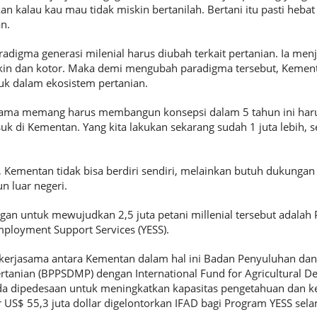
an kalau kau mau tidak miskin bertanilah. Bertani itu pasti hebat
n.
digma generasi milenial harus diubah terkait pertanian. Ia menj
kin dan kotor. Maka demi mengubah paradigma tersebut, Kement
suk dalam ekosistem pertanian.
tama memang harus membangun konsepsi dalam 5 tahun ini harus
uk di Kementan. Yang kita lakukan sekarang sudah 1 juta lebih,
, Kementan tidak bisa berdiri sendiri, melainkan butuh dukungan 
n luar negeri.
gan untuk mewujudkan 2,5 juta petani millenial tersebut adalah
ployment Support Services (YESS).
kerjasama antara Kementan dalam hal ini Badan Penyuluhan d
anian (BPPSDMP) dengan International Fund for Agricultural D
a dipedesaan untuk meningkatkan kapasitas pengetahuan dan
ar US$ 55,3 juta dollar digelontorkan IFAD bagi Program YESS se