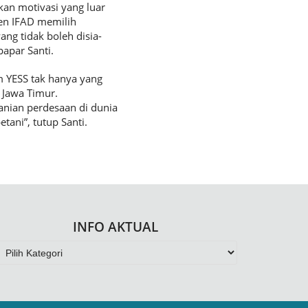
an motivasi yang luar
den IFAD memilih
ng tidak boleh disia-
apar Santi.
 YESS tak hanya yang
n Jawa Timur.
nian perdesaan di dunia
tani”, tutup Santi.
INFO AKTUAL