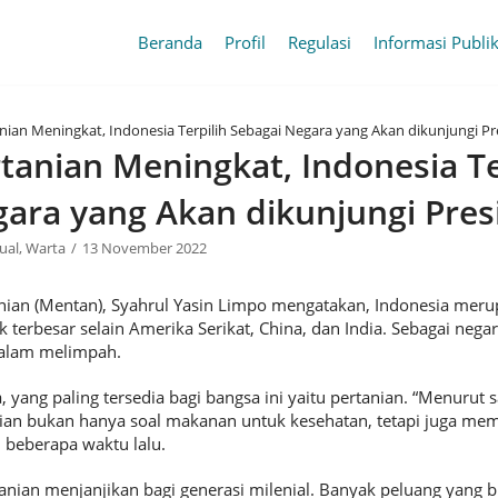
Beranda
Profil
Regulasi
Informasi Publi
anian Meningkat, Indonesia Terpilih Sebagai Negara yang Akan dikunjungi P
rtanian Meningkat, Indonesia Te
ara yang Akan dikunjungi Pres
ual
,
Warta
13 November 2022
anian (Mentan), Syahrul Yasin Limpo mengatakan, Indonesia mer
erbesar selain Amerika Serikat, China, dan India. Sebagai negar
 alam melimpah.
a, yang paling tersedia bagi bangsa ini yaitu pertanian. “Menurut s
nian bukan hanya soal makanan untuk kesehatan, tetapi juga m
l beberapa waktu lalu.
anian menjanjikan bagi generasi milenial. Banyak peluang yang b