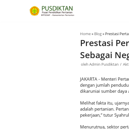
Lompat
ke
konten
Home
»
Blog
»
Prestasi Pert
Prestasi Pe
Sebagai Neg
oleh
Admin Pusdiktan
Akt
JAKARTA - Menteri Pert
dengan jumlah penduduk t
dikaruniai sumber daya
Melihat fakta itu, ujarny
adalah pertanian. Perta
pekerjaan,” tutur Syahru
Menurutnya, sektor pert