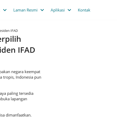
k
Laman Resmi
Aplikasi
Kontak
residen IFAD
rpilih
iden IFAD
upakan negara keempat
a tropis, Indonesia pun
aya paling tersedia
embuka lapangan
isa dimanfaatkan.