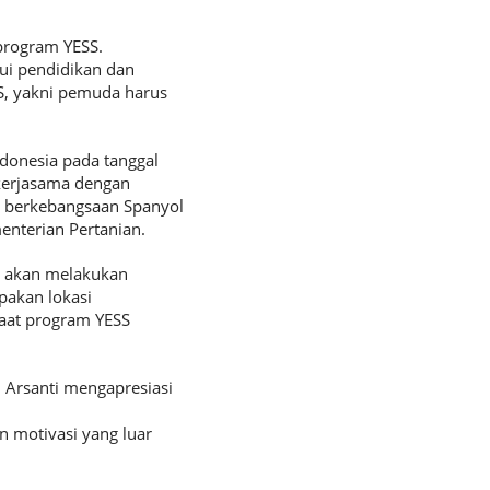
program YESS.
ui pendidikan dan
S, yakni pemuda harus
donesia pada tanggal
 kerjasama dengan
ia berkebangsaan Spanyol
nterian Pertanian.
D akan melakukan
pakan lokasi
aat program YESS
i Arsanti mengapresiasi
 motivasi yang luar