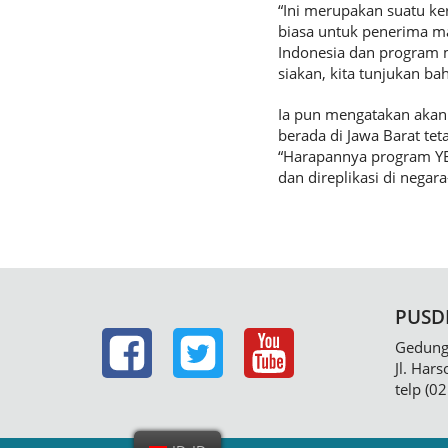
“Ini merupakan suatu k
biasa untuk penerima ma
Indonesia dan program m
siakan, kita tunjukan b
Ia pun mengatakan akan
berada di Jawa Barat tet
“Harapannya program YE
dan direplikasi di negar
PUSD
Gedung 
Jl. Har
telp (0