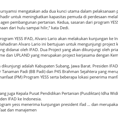
rsyamsi mengatakan ada dua kunci utama dalam pelaksanaan 
hadir untuk meningkatkan kapasitas pemuda di perdesaan melal
i agen pembangunan pertanian. Kedua, sasaran dari program YES
aan dari hulu sampai hilir,” kata Dedi.
ogram YESS IFAD, Alvaro Lario akan melakukan kunjungan ke In
hadiran Alvaro Lario ini bertujuan untuk mengunjungi project
ng didanai oleh IFAD. Dua Project yang akan dikunjungi oleh pr
mme dan UPLAND yang merupakan project kerjasama dengan Keme
 dikunjungi adalah Kabupaten Subang, Jawa Barat. Presiden IFA
r Tanaman Padi (BB Padi) dan P4S Brahman Sejahtera yang meru
nfaat (PM) Program YESS serta beberapa lokasi penerima manf
ang juga Kepala Pusat Pendidikan Pertanian (Pusdiktan) Idha Wid
den IFAD ke Indonesia.
ogram yess menerima kunjungan president ifad … dan merupakan
faat dan manajemen