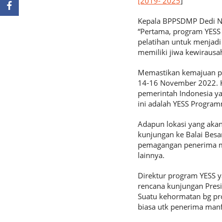
[2019- 2025
]
Kepala BPPSDMP Dedi Nu
“Pertama, program YESS 
pelatihan untuk menjad
memiliki jiwa kewirausah
Memastikan kemajuan pr
14-16 November 2022. Ke
pemerintah Indonesia ya
ini adalah YESS Progra
Adapun lokasi yang akan
kunjungan ke Balai Besa
pemagangan penerima ma
lainnya.
Direktur program YESS y
rencana kunjungan Presi
Suatu kehormatan bg pr
biasa utk penerima man