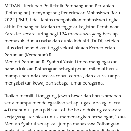
MEDAN - Keriuhan Politeknik Pembangunan Pertanian
[Polbangtan] menyongsong Penerimaan Mahasiswa Baru
2022 [PMB] tidak lantas mengabaikan mahasiswa tingkat
akhir. Polbangtan Medan menggelar kegiatan Pembinaan
Karakter secara luring bagi 124 mahasiswa yang bersiap
memasuki dunia usaha dan dunia industri [DuDi] setelah
lulus dari pendidikan tinggi vokasi binaan Kementerian
Pertanian (Kementan) RI.
Menteri Pertanian RI Syahrul Yasin Limpo mengingatkan
bahwa lulusan Polbangtan sebagai petani milenial harus
mampu bertindak secara cepat, cermat, dan akurat tanpa
mengabaikan kewajiban sebagai umat beragama.
“Kalian memiliki tanggung jawab besar dan harus amanah
serta mampu mendelegasikan setiap tugas. Apalagi di era
4.0 menuntut pola pikir out of the box didukung cara-cara
kerja yang luar biasa untuk memenangkan persaingan,” kata
Mentan Syahrul setiap kali jumpa mahasiswa Polbangtan
melalui kuliah umum maupun kunjungan kerja di daerah.