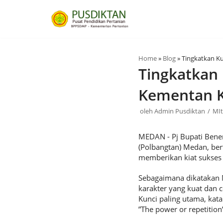
Lompat
ke
konten
Home
»
Blog
»
Tingkatkan K
Tingkatkan 
Kementan K
oleh
Admin Pusdiktan
MIt
MEDAN - Pj Bupati Bene
(Polbangtan) Medan, ber
memberikan kiat sukses
Sebagaimana dikatakan 
karakter yang kuat dan
Kunci paling utama, kata
”The power or repetition”