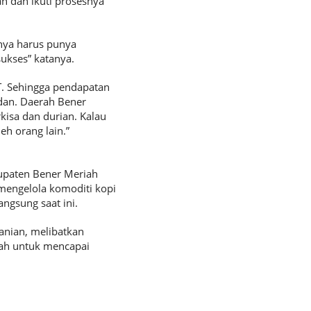
an dan ikuti prosesnya
anya harus punya
ukses” katanya.
. Sehingga pendapatan
dan. Daerah Bener
kisa dan durian. Kalau
h orang lain.”
upaten Bener Meriah
engelola komoditi kopi
ngsung saat ini.
anian, melibatkan
rah untuk mencapai