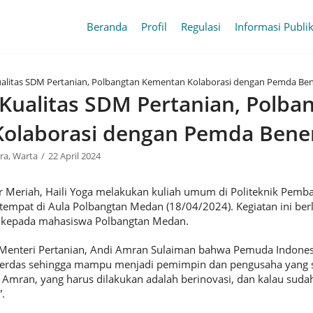
Beranda
Profil
Regulasi
Informasi Publi
ualitas SDM Pertanian, Polbangtan Kementan Kolaborasi dengan Pemda Be
Kualitas SDM Pertanian, Polba
olaborasi dengan Pemda Bene
ra
,
Warta
22 April 2024
r Meriah, Haili Yoga melakukan kuliah umum di Politeknik Pemb
tempat di Aula Polbangtan Medan (18/04/2024). Kegiatan ini be
 kepada mahasiswa Polbangtan Medan.
Menteri Pertanian, Andi Amran Sulaiman bahwa Pemuda Indonesi
 cerdas sehingga mampu menjadi pemimpin dan pengusaha yang 
 Amran, yang harus dilakukan adalah berinovasi, dan kalau sudah
.