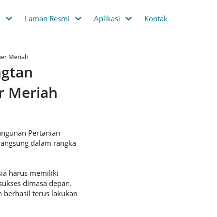
k
Laman Resmi
Aplikasi
Kontak
ner Meriah
ngtan
r Meriah
angunan Pertanian
rlangsung dalam rangka
a harus memiliki
sukses dimasa depan.
 berhasil terus lakukan