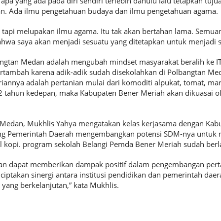
a yang ada pada diri sendiri terlebih dahulu lalu tetapkan tuju
n. Ada ilmu pengetahuan budaya dan ilmu pengetahuan agama.
es tapi melupakan ilmu agama. Itu tak akan bertahan lama. Semu
hwa saya akan menjadi sesuatu yang ditetapkan untuk menjadi s
ngtan Medan adalah mengubah mindset masyarakat beralih ke IT
ertambah karena adik-adik sudah disekolahkan di Polbangtan Me
annya adalah pertanian mulai dari komoditi alpukat, tomat, mar
 2 tahun kedepan, maka Kabupaten Bener Meriah akan dikuasai ole
n Medan, Mukhlis Yahya mengatakan kelas kerjasama dengan Kab
g Pemerintah Daerah mengembangkan potensi SDM-nya untuk m
l kopi. program sekolah Belangi Pemda Bener Meriah sudah berla
pkan dapat memberikan dampak positif dalam pengembangan pert
iptakan sinergi antara institusi pendidikan dan pemerintah dae
ang berkelanjutan,” kata Mukhlis.