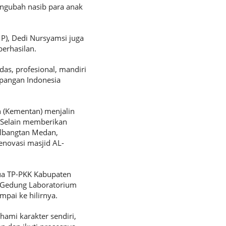
engubah nasib para anak
), Dedi Nursyamsi juga
berhasilan.
as, profesional, mandiri
 pangan Indonesia
 (Kementan) menjalin
 Selain memberikan
olbangtan Medan,
novasi masjid AL-
tua TP-PKK Kabupaten
i Gedung Laboratorium
pai ke hilirnya.
ami karakter sendiri,