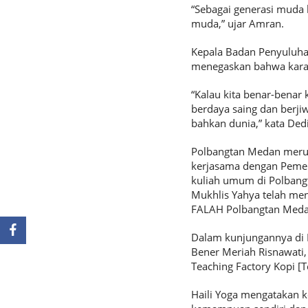
“Sebagai generasi muda 
muda,” ujar Amran.
Kepala Badan Penyuluh
menegaskan bahwa karakte
“Kalau kita benar-benar
berdaya saing dan berji
bahkan dunia,” kata Dedi
Polbangtan Medan merup
kerjasama dengan Pemer
kuliah umum di Polbangt
Mukhlis Yahya telah me
FALAH Polbangtan Meda
Dalam kunjungannya di P
Bener Meriah Risnawati
Teaching Factory Kopi [
Haili Yoga mengatakan k