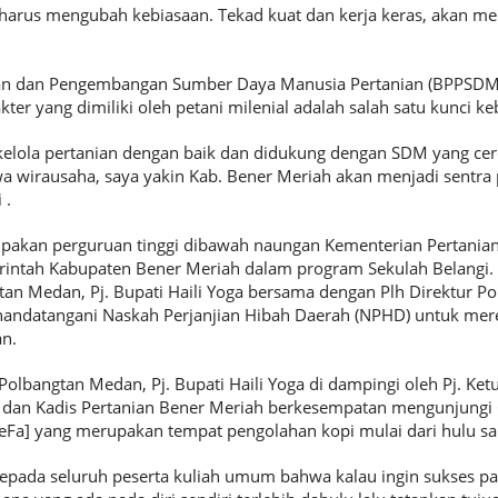
harus mengubah kebiasaan. Tekad kuat dan kerja keras, akan m
an dan Pengembangan Sumber Daya Manusia Pertanian (BPPSDMP
r yang dimiliki oleh petani milenial adalah salah satu kunci ke
 kelola pertanian dengan baik dan didukung dengan SDM yang cerd
wa wirausaha, saya yakin Kab. Bener Meriah akan menjadi sentra
 .
akan perguruan tinggi dibawah naungan Kementerian Pertanian
intah Kabupaten Bener Meriah dalam program Sekulah Belangi.
an Medan, Pj. Bupati Haili Yoga bersama dengan Plh Direktur P
nandatangani Naskah Perjanjian Hibah Daerah (NPHD) untuk mere
n.
olbangtan Medan, Pj. Bupati Haili Yoga di dampingi oleh Pj. Ke
, dan Kadis Pertanian Bener Meriah berkesempatan mengunjung
TeFa] yang merupakan tempat pengolahan kopi mulai dari hulu sam
epada seluruh peserta kuliah umum bahwa kalau ingin sukses pah