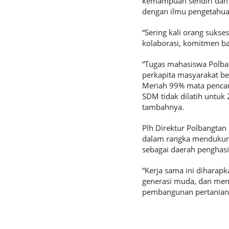
kemampuan sendiri dan ap
dengan ilmu pengetahua
“Sering kali orang suks
kolaborasi, komitmen ba
“Tugas mahasiswa Polba
perkapita masyarakat b
Meriah 99% mata pencari
SDM tidak dilatih untuk
tambahnya.
Plh Direktur Polbangta
dalam rangka mendukun
sebagai daerah penghasi
“Kerja sama ini dihara
generasi muda, dan menc
pembangunan pertanian y