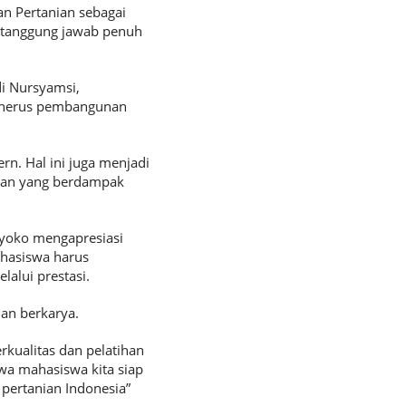
an Pertanian sebagai
rtanggung jawab penuh
i Nursyamsi,
penerus pembangunan
n. Hal ini juga menjadi
nian yang berdampak
yoko mengapresiasi
hasiswa harus
alui prestasi.
an berkarya.
kualitas dan pelatihan
wa mahasiswa kita siap
pertanian Indonesia”