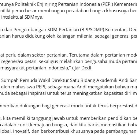
ntunya Politeknik Enjiniring Pertanian Indonesia (PEPI) Kementeri
iliki peran besar membangun peradaban bangsa khususnya be
intelektual SDMnya.
an dan Pengembangan SDM Pertanian (BPPSDMP) Kementan, Ded
nian harus didukung oleh kalangan milenial sebagai generasi 
at perlu dalam sektor pertanian. Terutama dalam pertanian moder
 regenerasi petani sekaligus melahirkan pengusaha muda perta
masyarakat pertanian Indonesia,” ujar Dedi
Sumpah Pemuda Wakil Direktur Satu Bidang Akademik Andi Sar
an oleh mahasiswa PEPI, sebagaimana Andi mengatakan bahwa ma
a sebagai inspirasi untuk terus meningkatkan kapasitas diri mel
berikan dukungan bagi generasi muda untuk terus berprestasi d
 kita memiliki tanggung jawab untuk memberikan pendidikan ber
n adalah kunci kemajuan bangsa, dan kita harus memastikan bah
obal, inovatif, dan berkontribusi khususnya pada pembangunan 