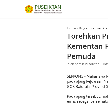
Lompat
ke
konten
Home
»
Blog
»
Torehkan Pres
Torehkan Pr
Kementan P
Pemuda
oleh
Admin Pusdiktan
Inf
SERPONG - Mahasiswa Pol
pada ajang Kejuaraan Na
GOR Baturaja, Provinsi 
Pada ajang tersebut, ma
emas sebagai persemaba