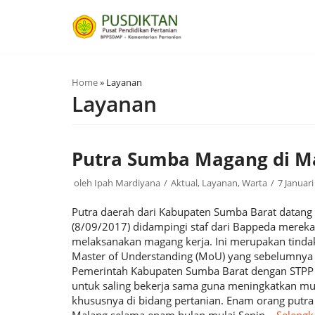
Lompat
ke
konten
Home
»
Layanan
Layanan
Putra Sumba Magang di M
oleh
Ipah Mardiyana
Aktual
,
Layanan
,
Warta
7 Januari
Putra daerah dari Kabupaten Sumba Barat datang 
(8/09/2017) didampingi staf dari Bappeda merek
melaksanakan magang kerja. Ini merupakan tinda
Master of Understanding (MoU) yang sebelumnya t
Pemerintah Kabupaten Sumba Barat dengan STPP
untuk saling bekerja sama guna meningkatkan m
khususnya di bidang pertanian. Enam orang putra 