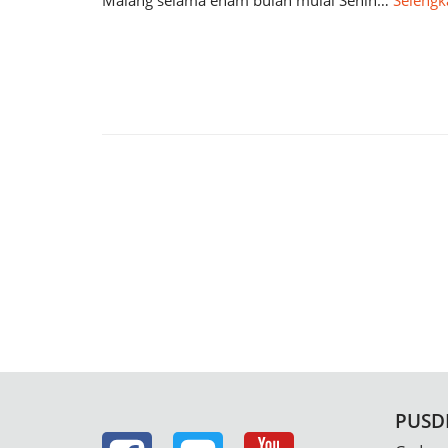
Malang selama enam bulan mulai Senin…
Selengk
PUSD