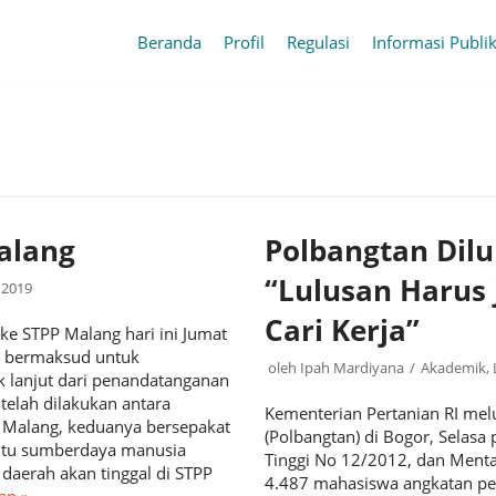
Beranda
Profil
Regulasi
Informasi Publi
alang
Polbangtan Dil
“Lulusan Harus 
 2019
Cari Kerja”
ke STPP Malang hari ini Jumat
a bermaksud untuk
oleh
Ipah Mardiyana
Akademik
,
k lanjut dari penandatanganan
elah dilakukan antara
Kementerian Pertanian RI me
 Malang, keduanya bersepakat
(Polbangtan) di Bogor, Selasa
utu sumberdaya manusia
Tinggi No 12/2012, dan Ment
daerah akan tinggal di STPP
4.487 mahasiswa angkatan per