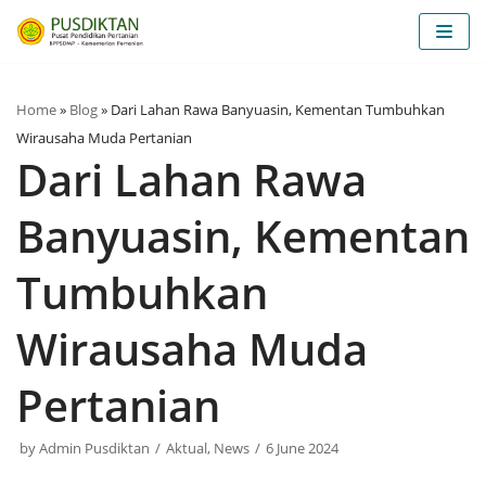
Skip
to
content
Home
»
Blog
»
Dari Lahan Rawa Banyuasin, Kementan Tumbuhkan
Wirausaha Muda Pertanian
Dari Lahan Rawa
Banyuasin, Kementan
Tumbuhkan
Wirausaha Muda
Pertanian
by
Admin Pusdiktan
Aktual
,
News
6 June 2024