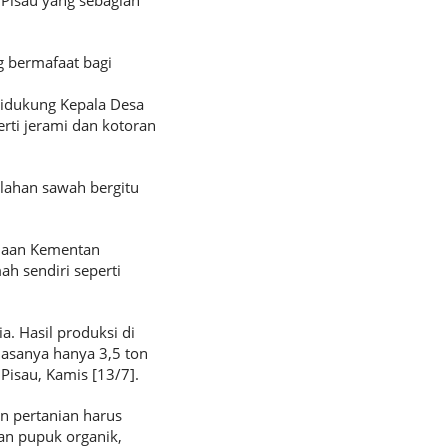
Pisau yang sebagian
g bermafaat bagi
didukung Kepala Desa
rti jerami dan kotoran
lahan sawah bergitu
inaan Kementan
h sendiri seperti
. Hasil produksi di
iasanya hanya 3,5 ton
Pisau, Kamis [13/7].
n pertanian harus
an pupuk organik,