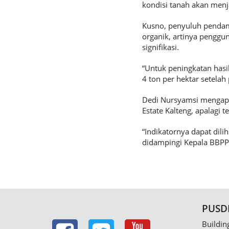
kondisi tanah akan menj
Kusno, penyuluh penda
organik, artinya penggu
signifikasi.
“Untuk peningkatan hasi
4 ton per hektar setelah
Dedi Nursyamsi mengapr
Estate Kalteng, apalagi
“Indikatornya dapat dil
didampingi Kepala BBPP
PUSD
Buildin