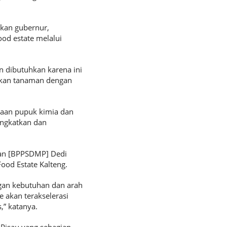
pkan gubernur,
od estate melalui
n dibutuhkan karena ini
akan tanaman dengan
naan pupuk kimia dan
ingkatkan dan
an [BPPSDMP] Dedi
od Estate Kalteng.
ngan kebutuhan dan arah
 akan terakselerasi
,” katanya.