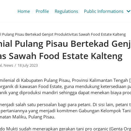
Home
Profile
Regulations
Public Informations
al Pulang Pisau Bertekad Genjot Produktivitas Sawah Food Estate Kalteng
nial Pulang Pisau Bertekad Genj
as Sawah Food Estate Kalteng
l
,
News
18 July 2023
ilenial di Kabupaten Pulang Pisau, Provinsi Kalimantan Tengah 
rganik di kawasan Food Estate, guna mendukung ketersediaan p
nik yang diproduksi mandiri sehingga dapat menekan biaya prod
jadi salah satu persoalan bagi para petani. Di sisi lain, petan
 pertaniannya yang menjadi komitmen Gabungan Kelompok Tani 
matan Maliku, Pulang Pisau.
ido Mukti sudah menerapkan gerakan tani pro organic (Genta Or