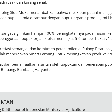
adi rusak dan kurang sehat.
mping Sido Mukti menambahkan bahwa meskipun petani mengg
naan pupuk kimia dicampur dengan pupuk organic produk Jimi Ha
l sangat signifikan hampir 100%, peningkatannya pada musim ke
 penggunaan pupuk organik bisa meningkat 5-6 ton per hektar, “ 
esiasi semangat dan komitmen petani milenial Pulang Pisau b
 telah menerapkan Smart Farming untuk meningkatkan produktivita
ihat dari pemanfaatkan alsintan oleh Gapoktan dan penerapan pup
 Binuang, Bambang Haryanto.
IKTAN
g D 5th floor of Indonesian Ministry of Agriculture