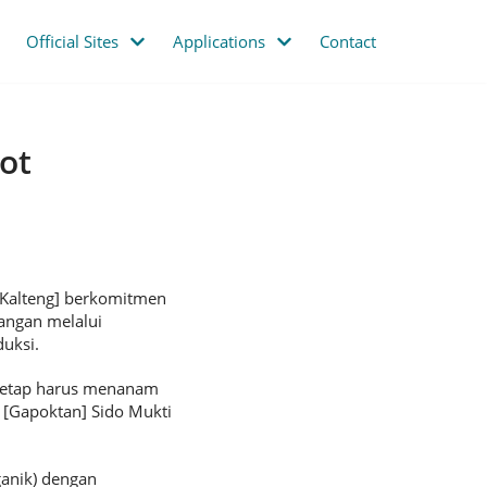
Official Sites
Applications
Contact
ot
[Kalteng] berkomitmen
angan melalui
uksi.
i tetap harus menanam
[Gapoktan] Sido Mukti
ganik) dengan