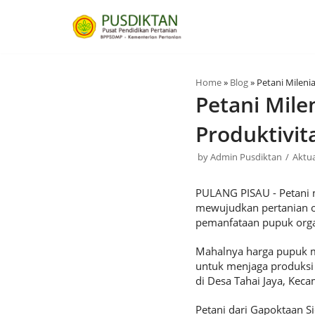
Skip
to
content
Home
»
Blog
»
Petani Mileni
Petani Mile
Produktivit
by
Admin Pusdiktan
Aktua
PULANG PISAU - Petani m
mewujudkan pertanian o
pemanfataan pupuk orga
Mahalnya harga pupuk men
untuk menjaga produksi
di Desa Tahai Jaya, Keca
Petani dari Gapoktaan S