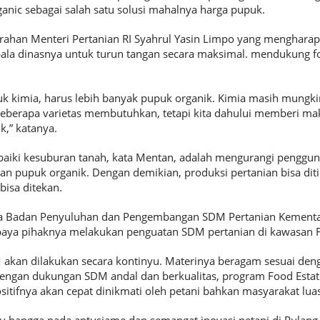
ic sebagai salah satu solusi mahalnya harga pupuk.
arahan Menteri Pertanian RI Syahrul Yasin Limpo yang menghara
pala dinasnya untuk turun tangan secara maksimal. mendukung fo
k kimia, harus lebih banyak pupuk organik. Kimia masih mungki
beberapa varietas membutuhkan, tetapi kita dahului memberi m
k,” katanya.
baiki kesuburan tanah, kata Mentan, adalah mengurangi penggu
 pupuk organik. Dengan demikian, produksi pertanian bisa dit
isa ditekan.
la Badan Penyuluhan dan Pengembangan SDM Pertanian Kement
aya pihaknya melakukan penguatan SDM pertanian di kawasan Fo
 akan dilakukan secara kontinyu. Materinya beragam sesuai de
Dengan dukungan SDM andal dan berkualitas, program Food Estate
itifnya akan cepat dinikmati oleh petani bahkan masyarakat luas