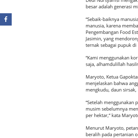
Dedi Nursyamsi mengaku
besar adalah generasi mi
“Sebaik-baiknya manusia
manusia, karena memban
Pengembangan Food Estat
Jasimin, yang mendorong
ternak sebagai pupuk di
“Kami menggunakan korot
saja, alhamdulillah hasiln
Maryoto, Ketua Gapoktan
menjelaskan bahwa angg
mengkudu, daun sirsak, 
“Setelah menggunakan pu
musim sebelumnya mening
per hektar,“ kata Maryo
Menurut Maryoto, petani
beralih pada pertanian 