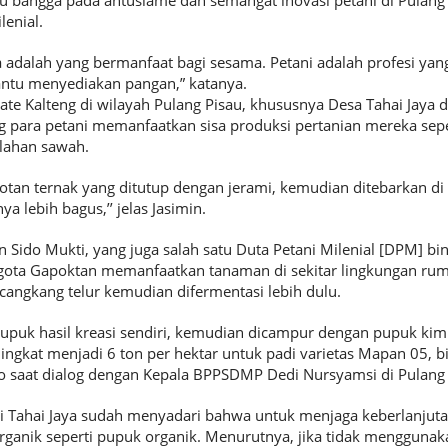
 bangga pada antusiame dan semangat inovasi petani di Pulang 
lenial.
 adalah yang bermanfaat bagi sesama. Petani adalah profesi yan
tu menyediakan pangan,” katanya.
e Kalteng di wilayah Pulang Pisau, khususnya Desa Tahai Jaya 
 para petani memanfaatkan sisa produksi pertanian mereka sepe
 lahan sawah.
an ternak yang ditutup dengan jerami, kemudian ditebarkan di 
ya lebih bagus,’’ jelas Jasimin.
 Sido Mukti, yang juga salah satu Duta Petani Milenial [DPM] b
ota Gapoktan memanfaatkan tanaman di sekitar lingkungan ruma
cangkang telur kemudian difermentasi lebih dulu.
puk hasil kreasi sendiri, kemudian dicampur dengan pupuk kimia
kat menjadi 6 ton per hektar untuk padi varietas Mapan 05, b
to saat dialog dengan Kepala BPPSDMP Dedi Nursyamsi di Pulang 
 Tahai Jaya sudah menyadari bahwa untuk menjaga keberlanjuta
organik seperti pupuk organik. Menurutnya, jika tidak menggunak