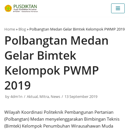
Skip
to
content
Home
»
Blog
»
Polbangtan Medan Gelar Bimtek Kelompok PWMP 2019
Polbangtan Medan
Gelar Bimtek
Kelompok PWMP
2019
by
4dm1n
Aktual
,
MItra
,
News
13 September 2019
Wilayah Koordinasi Politeknik Pembangunan Pertanian
(Polbangtan) Medan menyelenggarakan Bimbingan Teknis
(Bimtek) Kelompok Penumbuhan Wirausahawan Muda