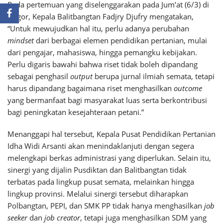
Pada pertemuan yang diselenggarakan pada Jum’at (6/3) di
Bogor, Kepala Balitbangtan Fadjry Djufry mengatakan,
“Untuk mewujudkan hal itu, perlu adanya perubahan
mindset
dari berbagai elemen pendidikan pertanian, mulai
dari pengajar, mahasiswa, hingga pemangku kebijakan.
Perlu digaris bawahi bahwa riset tidak boleh dipandang
sebagai penghasil
output
berupa jurnal ilmiah semata, tetapi
harus dipandang bagaimana riset menghasilkan
outcome
yang bermanfaat bagi masyarakat luas serta berkontribusi
bagi peningkatan kesejahteraan petani.”
Menanggapi hal tersebut, Kepala Pusat Pendidikan Pertanian
Idha Widi Arsanti akan menindaklanjuti dengan segera
melengkapi berkas administrasi yang diperlukan. Selain itu,
sinergi yang dijalin Pusdiktan dan Balitbangtan tidak
terbatas pada lingkup pusat semata, melainkan hingga
lingkup provinsi. Melalui sinergi tersebut diharapkan
Polbangtan, PEPI, dan SMK PP tidak hanya menghasilkan
job
seeker
dan
job creator
, tetapi juga menghasilkan SDM yang