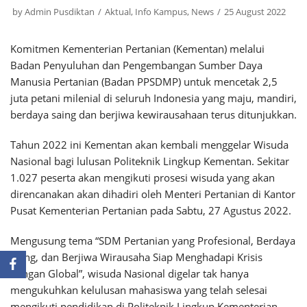
by
Admin Pusdiktan
Aktual
,
Info Kampus
,
News
25 August 2022
Komitmen Kementerian Pertanian (Kementan) melalui
Badan Penyuluhan dan Pengembangan Sumber Daya
Manusia Pertanian (Badan PPSDMP) untuk mencetak 2,5
juta petani milenial di seluruh Indonesia yang maju, mandiri,
berdaya saing dan berjiwa kewirausahaan terus ditunjukkan.
Tahun 2022 ini Kementan akan kembali menggelar Wisuda
Nasional bagi lulusan Politeknik Lingkup Kementan. Sekitar
1.027 peserta akan mengikuti prosesi wisuda yang akan
direncanakan akan dihadiri oleh Menteri Pertanian di Kantor
Pusat Kementerian Pertanian pada Sabtu, 27 Agustus 2022.
Mengusung tema “SDM Pertanian yang Profesional, Berdaya
Saing, dan Berjiwa Wirausaha Siap Menghadapi Krisis
Pangan Global”, wisuda Nasional digelar tak hanya
mengukuhkan kelulusan mahasiswa yang telah selesai
mengikuti pendidikan di Politeknik Lingkup Kementerian