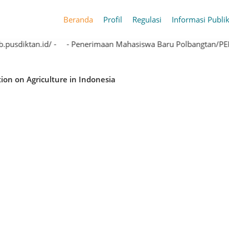
Beranda
Profil
Regulasi
Informasi Publi
- Penerimaan Mahasiswa Baru Polbangtan/PEPI TA 2022/2023 Kunjungi https://pmb.pusdiktan.id/ -
al Education on Agriculture in Indonesia