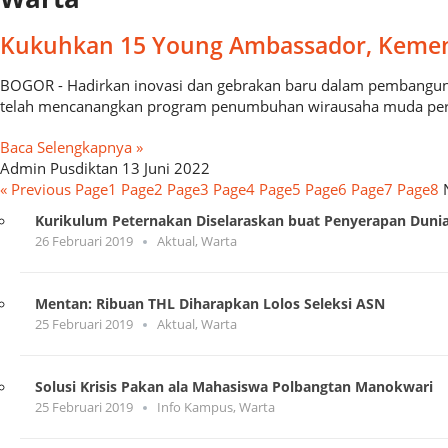
Kukuhkan 15 Young Ambassador, Kemen
BOGOR - Hadirkan inovasi dan gebrakan baru dalam pembangun
telah mencanangkan program penumbuhan wirausaha muda perta
Baca Selengkapnya »
Admin Pusdiktan
13 Juni 2022
« Previous
Page
1
Page
2
Page
3
Page
4
Page
5
Page
6
Page
7
Page
8
Kurikulum Peternakan Diselaraskan buat Penyerapan Dunia
26 Februari 2019
Aktual
,
Warta
Mentan: Ribuan THL Diharapkan Lolos Seleksi ASN
25 Februari 2019
Aktual
,
Warta
Solusi Krisis Pakan ala Mahasiswa Polbangtan Manokwari
25 Februari 2019
Info Kampus
,
Warta