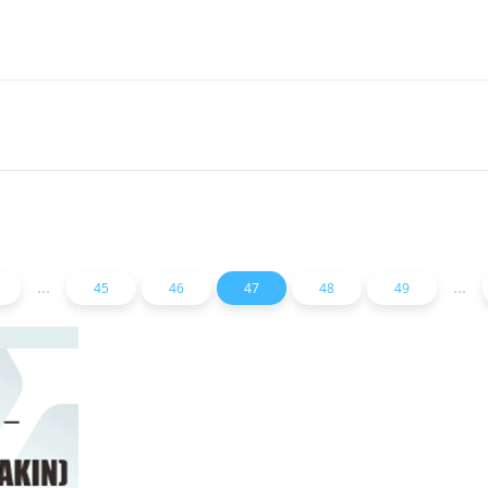
...
...
45
46
47
48
49