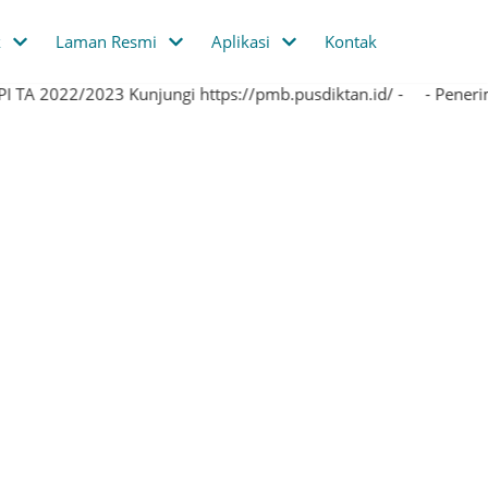
k
Laman Resmi
Aplikasi
Kontak
- Penerimaan Mahasiswa Baru Polbangtan/PEPI TA 2022/2023 Kunjungi https://pmb.pusdiktan.id/ -