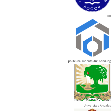
IPB
politeknik manufaktur bandung
Universitas Andalas