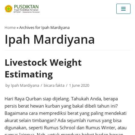
Skip
to
content
Home
»
Archives for Ipah Mardiyana
Ipah Mardiyana
Livestock Weight
Estimating
by
Ipah Mardiyana
bicara fakta
1 June 2020
Hari Raya Qurban siap dijelang. Tahukah Anda, berapa
persis berat hewan kurban yang bakal dibeli tahun ini?
Bagaimana cara memprediksi berat yang paling mendekati
akurat selain timbangan? Ada sejumlah rumus yang bisa
digunakan, seperti Rumus Schrool dan Rumus Winter, atau
rumus lainnya. Nah, untuk menduga bobot badan hewan