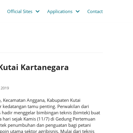
Official Sites
Applications
Contact
 Kutai Kartanegara
y 2019
o, Kecamatan Anggana, Kabupaten Kutai
r kedatangan tamu penting. Perwakilan dari
 hadir menggelar bimbingan teknis (bimtek) buat
a hari sejak Kamis (11/7) di Gedung Pertemuan
mtek penumbuhan dan penguatan bagi petani
 poin utama sektor agribisnis. Mulai dari teknis