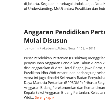
di Jakarta. Kegiatan ini sebagai tindak lanjut 
of Understanding, MoU) antara Pusdiktan dan Ind
Anggaran Pendidikan Pert
Mulai Disusun
by
4dm1n
Akademik
,
Aktual
,
News
10 July 2019
Pusat Pendidikan Pertanian (Pusdiktan) menggel
penyusunan Anggaran Pendidikan Tahun Ajaran 2
diselenggarakan di Arch Hotel Bogor, Jawa Barat,
Pusdiktan Idha Widi Arsanti dan berlangsung selama
Acara ini juga dihadiri Sekretaris Badan Penyu
Daya Manusia Pertanian (BPPSDMP) Prihasto Setya
Anggaran Bidang Perekonomian dan Kemaritiman
Kepala Seksi Anggaran Bidang Pertanian, Kelauta
Widi…
Selengkap »