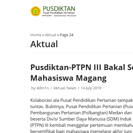
Skip
to
content
Home
»
Aktual
»
Page 24
Aktual
Pusdiktan-PTPN III Bakal Se
Mahasiswa Magang
by
4dm1n
Aktual
,
News
14 July 2019
Kolaborasi ala Pusat Pendidikan Pertanian tampak
tuntas. Buktinya, Pusat Pendidikan Pertanian (Pus
Pembangunan Pertanian (Polbangtan) Medan dan
beserta Divisi Sumber Daya Manusia (SDM) Induk
(PTPN) III kembali menggelar pertemuan membah
bersertifikat bagi mahasiswa menjelang akhir Juni 