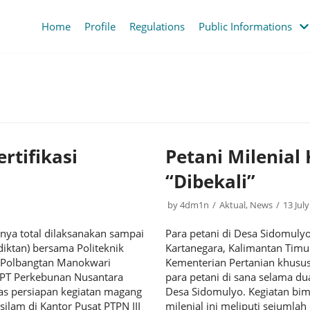
Home
Profile
Regulations
Public Informations
rtifikasi
Petani Milenial
“Dibekali”
by
4dm1n
Aktual
,
News
13 Jul
nya total dilaksanakan sampai
Para petani di Desa Sidomuly
diktan) bersama Politeknik
Kartanegara, Kalimantan Timu
 Polbangtan Manokwari
Kementerian Pertanian khusus
 PT Perkebunan Nusantara
para petani di sana selama du
as persiapan kegiatan magang
Desa Sidomulyo. Kegiatan bi
silam di Kantor Pusat PTPN III
milenial ini meliputi sejumlah