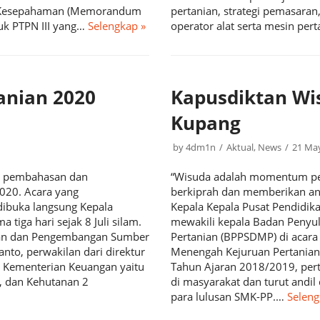
Nota Kesepahaman (Memorandum
pertanian, strategi pemasara
uk PTPN III yang…
Selengkap »
operator alat serta mesin per
anian 2020
Kapusdiktan Wi
Kupang
by
4dm1n
Aktual
,
News
21 Ma
ar pembahasan dan
“Wisuda adalah momentum pel
020. Acara yang
berkiprah dan memberikan an
 dibuka langsung Kepala
Kepala Kepala Pusat Pendidika
 tiga hari sejak 8 Juli silam.
mewakili kepala Badan Peny
luhan dan Pengembangan Sumber
Pertanian (BPPSDMP) di acar
nto, perwakilan dari direktur
Menengah Kejuruan Pertania
 Kementerian Keuangan yaitu
Tahun Ajaran 2018/2019, per
n, dan Kehutanan 2
di masyarakat dan turut andi
para lulusan SMK-PP.…
Seleng