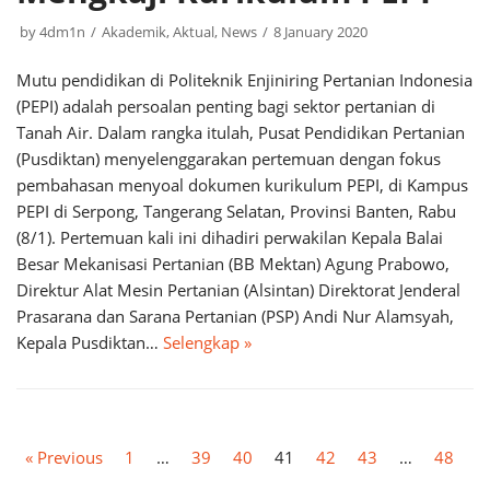
by
4dm1n
Akademik
,
Aktual
,
News
8 January 2020
Mutu pendidikan di Politeknik Enjiniring Pertanian Indonesia
(PEPI) adalah persoalan penting bagi sektor pertanian di
Tanah Air. Dalam rangka itulah, Pusat Pendidikan Pertanian
(Pusdiktan) menyelenggarakan pertemuan dengan fokus
pembahasan menyoal dokumen kurikulum PEPI, di Kampus
PEPI di Serpong, Tangerang Selatan, Provinsi Banten, Rabu
(8/1). Pertemuan kali ini dihadiri perwakilan Kepala Balai
Besar Mekanisasi Pertanian (BB Mektan) Agung Prabowo,
Direktur Alat Mesin Pertanian (Alsintan) Direktorat Jenderal
Prasarana dan Sarana Pertanian (PSP) Andi Nur Alamsyah,
Kepala Pusdiktan…
Selengkap »
« Previous
1
…
39
40
41
42
43
…
48