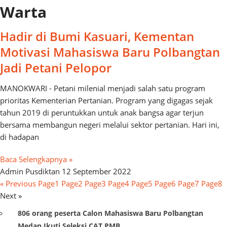
Warta
Hadir di Bumi Kasuari, Kementan
Motivasi Mahasiswa Baru Polbangtan
Jadi Petani Pelopor
MANOKWARI - Petani milenial menjadi salah satu program
prioritas Kementerian Pertanian. Program yang digagas sejak
tahun 2019 di peruntukkan untuk anak bangsa agar terjun
bersama membangun negeri melalui sektor pertanian. Hari ini,
di hadapan
Baca Selengkapnya »
Admin Pusdiktan
12 September 2022
« Previous
Page
1
Page
2
Page
3
Page
4
Page
5
Page
6
Page
7
Page
8
Next »
806 orang peserta Calon Mahasiswa Baru Polbangtan
Medan Ikuti Seleksi CAT PMB