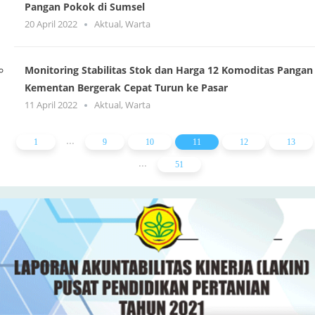
Pangan Pokok di Sumsel
20 April 2022
Aktual
,
Warta
Monitoring Stabilitas Stok dan Harga 12 Komoditas Pangan
Kementan Bergerak Cepat Turun ke Pasar
11 April 2022
Aktual
,
Warta
...
1
9
10
11
12
13
...
51