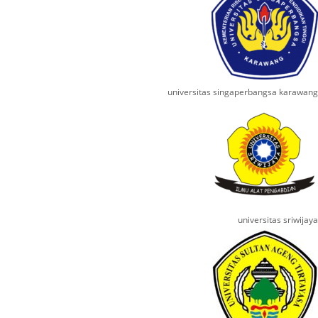
universitas singaperbangsa karawang
universitas sriwijaya