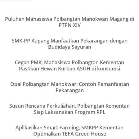
Puluhan Mahasiswa Polbangtan Manokwari Magang di
VIEW
PTPN XIV
SMK-PP Kupang Manfaatkan Pekarangan dengan
VIEW
Budidaya Sayuran
Cegah PMK, Mahasiswa Polbangtan Kementan
VIEW
Pastikan Hewan Kurban ASUH di konsumsi
Opal Polbangtan Manokwari Contoh Pemanfaatan
VIEW
Pekarangan
Susun Rencana Perkuliahan, Polbangtan Kementan
VIEW
Siap Laksanakan Program RPL
Aplikasikan Smart Farming, SMKPP Kementan
VIEW
Optimalkan TEFA Green House