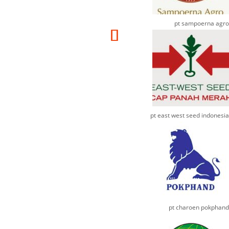
pt sampoerna agro
pt east west seed indonesia
pt charoen pokphand