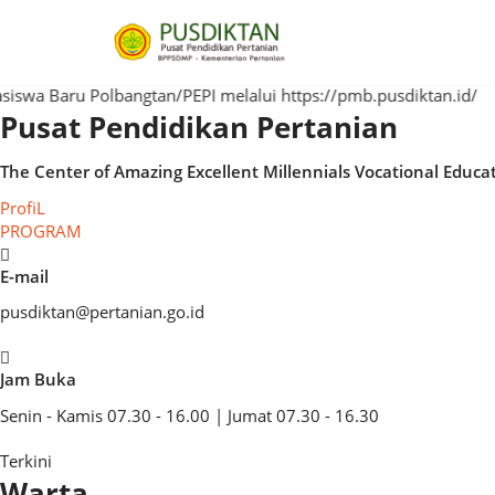
Lompat
ke
konten
wa Baru Polbangtan/PEPI melalui https://pmb.pusdiktan.id/
P
Pusat Pendidikan Pertanian
The Center of
Amazing
Excellent
Millennials
Vocation
ProfiL
PROGRAM
E-mail
pusdiktan@pertanian.go.id
Jam Buka
Senin - Kamis 07.30 - 16.00 | Jumat 07.30 - 16.30
Terkini
Warta