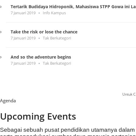
Tertarik Budidaya Hidroponik, Mahasiswa STPP Gowa ini L
7 Januari 2019
Info Kampus
Take the risk or lose the chance
7 Januari 2019
Tak Berkategori
And so the adventure begins
7 Januari 2019
Tak Berkategori
Untuk Ca
Agenda
Upcoming Events
Sebagai sebuah pusat pendidikan utamanya dalam b