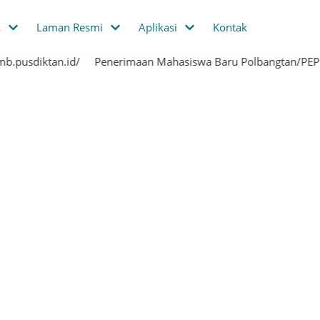
k
Laman Resmi
Aplikasi
Kontak
.pusdiktan.id/
Penerimaan Mahasiswa Baru Polbangtan/PEPI me