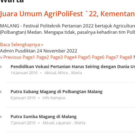
Juara Umum AgriPoliFest `22, Kementan
MALANG - Festival Politeknik Pertanian 2022 bertajuk Agricultur
(Polbangtan) Medan. Mengapa tidak, pasalnya kehadiran tim Po
Baca Selengkapnya »
Admin Pusdiktan
24 November 2022
« Previous
Page
1
Page
2
Page
3
Page
4
Page
5
Page
6
Page
7
Page
8
Pendidikan Vokasi Pertanian Harus Seiring dengan Dunia U
14 Januari 2019
Aktual
,
MItra
,
Warta
Putra Subang Magang di Polbangtan Malang
8 Januari 2019
Info Kampus
Putra Sumba Magang di Malang
7 Januari 2019
Aktual
,
Layanan
,
Warta