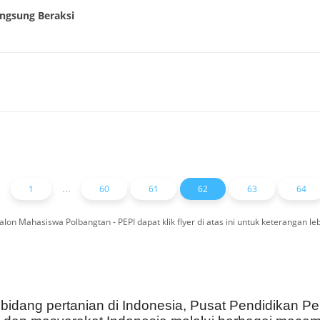
angsung Beraksi
...
1
60
61
62
63
64
lon Mahasiswa Polbangtan - PEPI dapat klik flyer di atas ini untuk keterangan leb
idang pertanian di Indonesia, Pusat Pendidikan P