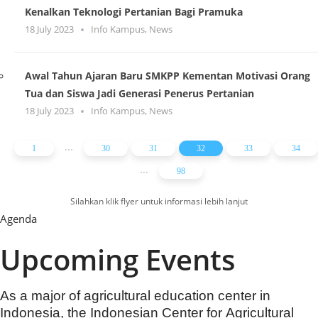
Kenalkan Teknologi Pertanian Bagi Pramuka
18 July 2023
Info Kampus
,
News
Awal Tahun Ajaran Baru SMKPP Kementan Motivasi Orang
Tua dan Siswa Jadi Generasi Penerus Pertanian
18 July 2023
Info Kampus
,
News
...
1
30
31
32
33
34
...
98
Silahkan klik flyer untuk informasi lebih lanjut
Agenda
Upcoming Events
As a major of agricultural education center in
Indonesia, the Indonesian Center for Agricultural