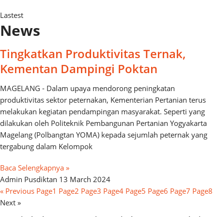
Lastest
News
Tingkatkan Produktivitas Ternak,
Kementan Dampingi Poktan
MAGELANG - Dalam upaya mendorong peningkatan
produktivitas sektor peternakan, Kementerian Pertanian terus
melakukan kegiatan pendampingan masyarakat. Seperti yang
dilakukan oleh Politeknik Pembangunan Pertanian Yogyakarta
Magelang (Polbangtan YOMA) kepada sejumlah peternak yang
tergabung dalam Kelompok
Baca Selengkapnya »
Admin Pusdiktan
13 March 2024
« Previous
Page
1
Page
2
Page
3
Page
4
Page
5
Page
6
Page
7
Page
8
Next »