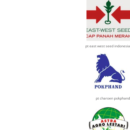
pt east west seed indonesia
pt charoen pokphand