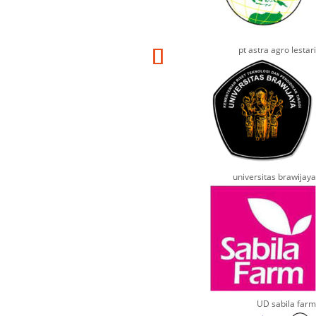
pt astra agro lestari
universitas brawijaya
UD sabila farm