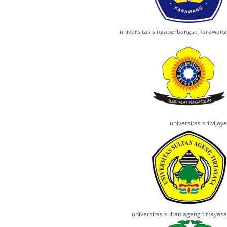
universitas singaperbangsa karawang
universitas sriwijaya
universitas sultan ageng tirtayasa