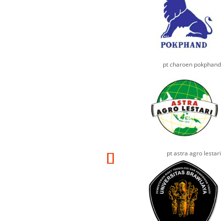
pt charoen pokphand
pt astra agro lestari