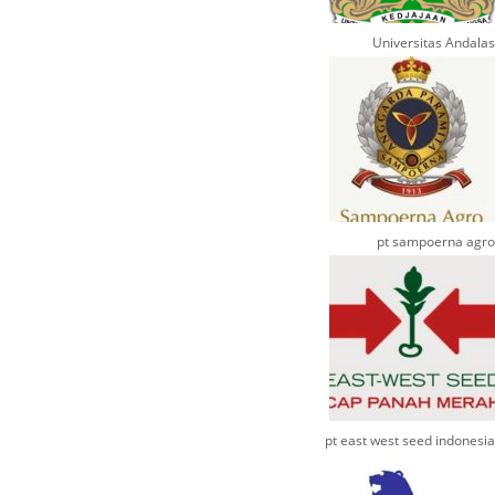
Universitas Andalas
pt sampoerna agro
pt east west seed indonesia