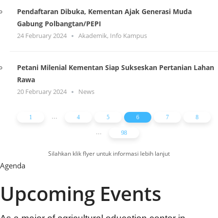
Pendaftaran Dibuka, Kementan Ajak Generasi Muda
Gabung Polbangtan/PEPI
24 February 2024
Akademik
,
Info Kampus
Petani Milenial Kementan Siap Sukseskan Pertanian Lahan
Rawa
20 February 2024
News
...
1
4
5
6
7
8
...
98
Silahkan klik flyer untuk informasi lebih lanjut
Agenda
Upcoming Events