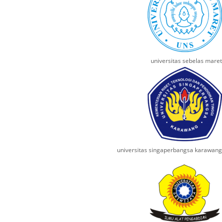
universitas sebelas maret
universitas singaperbangsa karawang