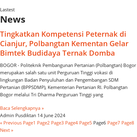
Lastest
News
Tingkatkan Kompetensi Peternak di
Cianjur, Polbangtan Kementan Gelar
Bimtek Budidaya Ternak Domba
BOGOR - Politeknik Pembangunan Pertanian (Polbangtan) Bogor
merupakan salah satu unit Perguruan Tinggi vokasi di
lingkungan Badan Penyuluhan dan Pengembangan SDM
Pertanian (BPPSDMP), Kementerian Pertanian RI. Polbangtan
Bogor melalui Tri Dharma Perguruan Tinggi yang
Baca Selengkapnya »
Admin Pusdiktan
14 June 2024
« Previous
Page
1
Page
2
Page
3
Page
4
Page
5
Page
6
Page
7
Page
8
Next »