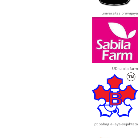
universitas brawijaya
UD sabila farm
pt bahagia-jaya-sejahteta