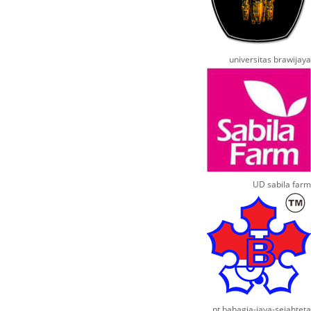
universitas brawijaya
UD sabila farm
pt bahagia-jaya-sejahteta