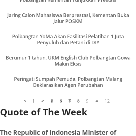
Jaring Calon Mahasiswa Berprestasi, Kementan Buka
VIEW
Jalur POSKM
Polbangtan YoMa Akan Fasilitasi Pelatihan 1 Juta
VIEW
Penyuluh dan Petani di DIY
Berumur 1 tahun, UKM English Club Polbangtan Gowa
VIEW
Makin Eksis
Peringati Sumpah Pemuda, Polbangtan Malang
VIEW
Deklarasikan Agen Perubahan
...
...
1
5
6
7
8
9
12
Quote of The Week
The Republic of Indonesia Minister of