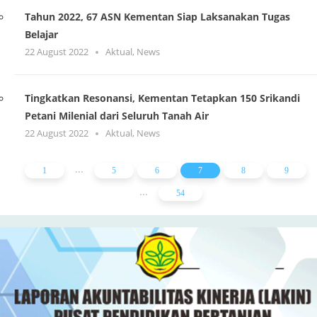
Tahun 2022, 67 ASN Kementan Siap Laksanakan Tugas
Belajar
22 August 2022
Aktual
,
News
Tingkatkan Resonansi, Kementan Tetapkan 150 Srikandi
Petani Milenial dari Seluruh Tanah Air
22 August 2022
Aktual
,
News
...
1
5
6
7
8
9
...
54