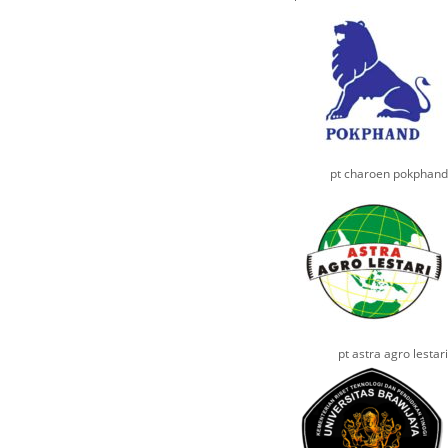
pt charoen pokphand
pt astra agro lestari