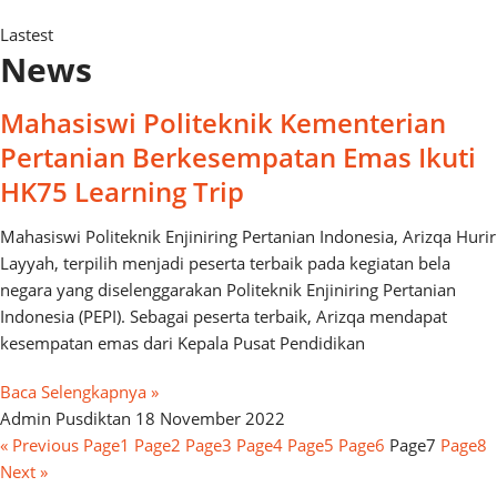
Lastest
News
Mahasiswi Politeknik Kementerian
Pertanian Berkesempatan Emas Ikuti
HK75 Learning Trip
Mahasiswi Politeknik Enjiniring Pertanian Indonesia, Arizqa Hurir
Layyah, terpilih menjadi peserta terbaik pada kegiatan bela
negara yang diselenggarakan Politeknik Enjiniring Pertanian
Indonesia (PEPI). Sebagai peserta terbaik, Arizqa mendapat
kesempatan emas dari Kepala Pusat Pendidikan
Baca Selengkapnya »
Admin Pusdiktan
18 November 2022
« Previous
Page
1
Page
2
Page
3
Page
4
Page
5
Page
6
Page
7
Page
8
Next »