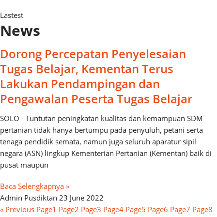
Lastest
News
Dorong Percepatan Penyelesaian
Tugas Belajar, Kementan Terus
Lakukan Pendampingan dan
Pengawalan Peserta Tugas Belajar
SOLO - Tuntutan peningkatan kualitas dan kemampuan SDM
pertanian tidak hanya bertumpu pada penyuluh, petani serta
tenaga pendidik semata, namun juga seluruh aparatur sipil
negara (ASN) lingkup Kementerian Pertanian (Kementan) baik di
pusat maupun
Baca Selengkapnya »
Admin Pusdiktan
23 June 2022
« Previous
Page
1
Page
2
Page
3
Page
4
Page
5
Page
6
Page
7
Page
8