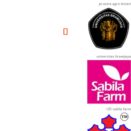
pt astra agro lestari
universitas brawijaya
UD sabila farm