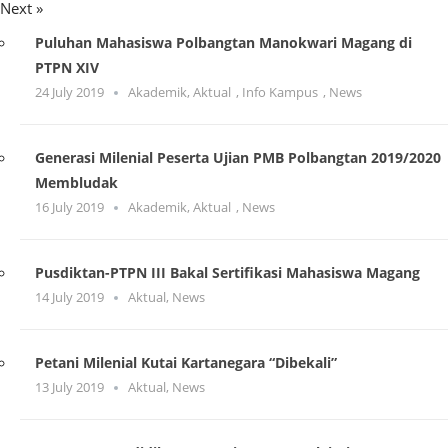
Next »
Puluhan Mahasiswa Polbangtan Manokwari Magang di
PTPN XIV
24 July 2019
Akademik
,
Aktual
,
Info Kampus
,
News
Generasi Milenial Peserta Ujian PMB Polbangtan 2019/2020
Membludak
16 July 2019
Akademik
,
Aktual
,
News
Pusdiktan-PTPN III Bakal Sertifikasi Mahasiswa Magang
14 July 2019
Aktual
,
News
Petani Milenial Kutai Kartanegara “Dibekali”
13 July 2019
Aktual
,
News