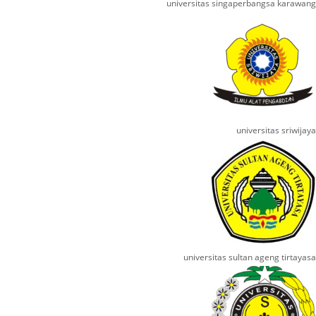
universitas singaperbangsa karawang
universitas sriwijaya
universitas sultan ageng tirtayasa