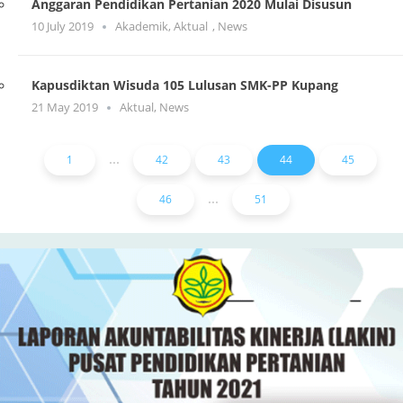
Anggaran Pendidikan Pertanian 2020 Mulai Disusun
10 July 2019
Akademik
,
Aktual
,
News
Kapusdiktan Wisuda 105 Lulusan SMK-PP Kupang
21 May 2019
Aktual
,
News
...
1
42
43
44
45
...
46
51