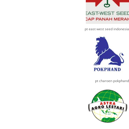
pt east west seed indonesia
pt charoen pokphand